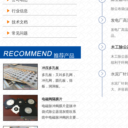
除尘布袋(
行业信息
发电厂高
技术文档
发电厂高温
常见问题
品。
木工除尘
木工除尘器
组利于纤网
冲压多孔板
水泥厂针
多孔板：又叫多孔网，
冲孔网，圆孔板，筛
水泥厂针刺
板，洞洞板。...
大、并容易
电磁阀隔膜片
电磁脉冲阀膜片是脉冲
袋式除尘器清灰喷吹系
统中电磁脉冲阀的主要...