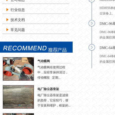
HD895
行业信息
尘设备上。
技术文档
DMC-9
常见问题
DMC-9
的金属切屑
DMC-6
DMC-6
气动蝶阀
的金属切屑
气动蝶阀在使用过程
中，应经常保持清洁，
传动螺纹 定期...
电厂除尘器骨架
电厂除尘器骨架是滤袋
的肋骨，它应轻巧，便
于安装和维护，框架的...