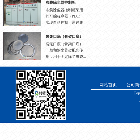
布袋除尘器控制柜
布袋除尘器控制柜采用
的可编程序器（PLC）
实现自动控制，通过集
成...
袋笼口底（骨架口底）
袋笼口底（骨架口底）
一般和除尘骨架配套使
用，用于固定除尘布袋...
网站首页
公司简
Cop