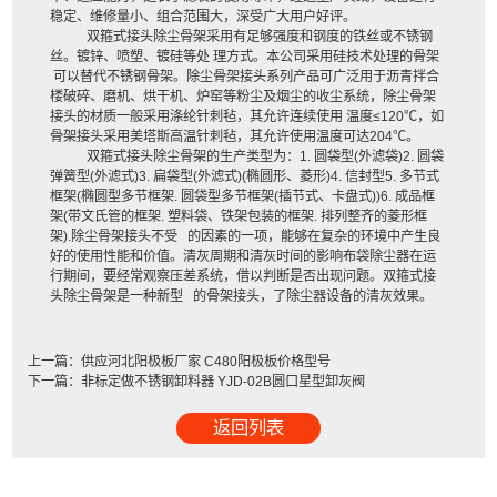
稳定、维修量小、组合范围大，深受广大用户好评。
双箍式接头除尘骨架
采用有足够强度和钢度的铁丝或不锈钢
丝。镀锌、喷塑、镀硅等处 理方式。本公司采用硅技术处理的骨架
可以替代不锈钢骨架。除尘骨架接头系列产品可广泛用于沥青拌合
楼破碎、磨机、烘干机、炉窑等粉尘及烟尘的收尘系统，除尘骨架
接头的材质一般采用涤纶针刺毡，其允许连续使用 温度≤120℃，如
骨架接头采用美塔斯高温针刺毡，其允许使用温度可达204℃。
双箍式接头除尘骨架
的生产类型为：1. 圆袋型(外滤袋)2. 圆袋
弹簧型(外滤式)3. 扁袋型(外滤式)(椭圆形、菱形)4. 信封型5. 多节式
框架(椭圆型多节框架. 圆袋型多节框架(插节式、卡盘式))6. 成品框
架(带文氏管的框架. 塑料袋、铁架包装的框架. 排列整齐的菱形框
架).除尘骨架接头不受 的因素的一项，能够在复杂的环境中产生良
好的使用性能和价值。清灰周期和清灰时间的影响布袋除尘器在运
行期间，要经常观察压差系统，借以判断是否出现问题。双箍式接
头除尘骨架是一种新型 的骨架接头，了除尘器设备的清灰效果。
上一篇：
供应河北阳极板厂家 C480阳极板价格型号
下一篇：
非标定做不锈钢卸料器 YJD-02B圆口星型卸灰阀
返回列表