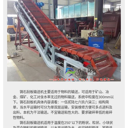
铸石刮板输送机主要适用于物料的输送，可适用于矿山、冶
金、煤矿、化工对含水率无过的物料输送，系统中粒度在300mm以
下。铸石刮板机具体内容请看：一伍贰陆七六玖六柒三；结构简
单，当水平运输时可分为单双层运输，安装维修方便可多点进料及
出料，本机为干法输送。不宜输送粘性大的、要求破碎率低的易碎
性物料。
铸石刮板输送机适用于温度在250°以下的粉状、粒状、小块状